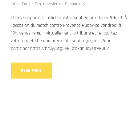
infos
,
Equipe Pro
,
Newsletter
,
Supporters
Chers supporters, affichez votre soutien aux Jaune&Noir ! À
l’occasion du match contre Provence Rugby ce vendredi à
19h, venez remplir virtuellement la tribune et remportez
votre ebillet ! De nombreux lots sont à gagner Pour
participer https://bit.ly/3tg5ARi #eFanDays#PROD2
READ MORE