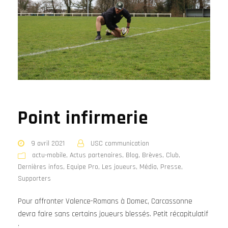
Point infirmerie
9 avril 2021
USC communication
actu-mobile
,
Actus partenaires
,
Blog
,
Brèves
,
Club
,
Dernières infos
,
Equipe Pro
,
Les joueurs
,
Média
,
Presse
,
Supporters
Pour affronter Valence-Romans à Domec, Carcassonne
devra faire sans certains joueurs blessés. Petit récapitulatif
: