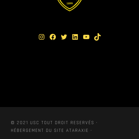
Instagram
Facebook
Twitter
LinkedIn
YouTube
TikTok
© 2021 USC TOUT DROIT RESERVÉS ·
HÉBERGEMENT DU SITE ATARAXIE ·