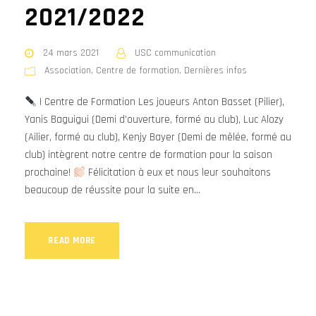
2021/2022
24 mars 2021
USC communication
Association
,
Centre de formation
,
Dernières infos
| Centre de Formation Les joueurs Anton Basset (Pilier),
Yanis Baguigui (Demi d’ouverture, formé au club), Luc Alozy
(Ailier, formé au club), Kenjy Bayer (Demi de mêlée, formé au
club) intègrent notre centre de formation pour la saison
prochaine!
Félicitation à eux et nous leur souhaitons
beaucoup de réussite pour la suite en...
READ MORE