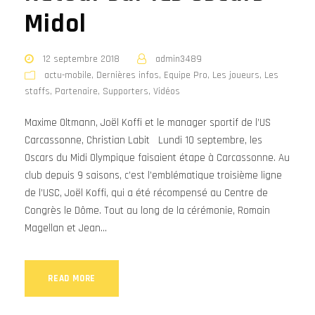
Midol
12 septembre 2018
admin3489
actu-mobile
,
Dernières infos
,
Equipe Pro
,
Les joueurs
,
Les
staffs
,
Partenaire
,
Supporters
,
Vidéos
Maxime Oltmann, Joël Koffi et le manager sportif de l’US
Carcassonne, Christian Labit Lundi 10 septembre, les
Oscars du Midi Olympique faisaient étape à Carcassonne. Au
club depuis 9 saisons, c’est l’emblématique troisième ligne
de l’USC, Joël Koffi, qui a été récompensé au Centre de
Congrès le Dôme. Tout au long de la cérémonie, Romain
Magellan et Jean...
READ MORE