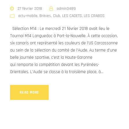
27 février 2018
admin3489
actu-mobile
,
Brèves
,
Club
,
LES CADETS
,
LES CRABOS
Sélection M14 : Le mercredi 21 février 2018 avait lieu le
Tournoi M14 Languedoc à Port-la-Nouvelle. À cette occasion,
six canaris ont représenté les couleurs de l’US Carcassonne
au sein de la sélection du comité de l’Aude. Au terme d’une
belle journée sportive, c’est la Haute-Garonne
qui remporte la compétition devant les Pyrénées-
Orientales. L’Aude se classe à la troisième place, à...
READ MORE