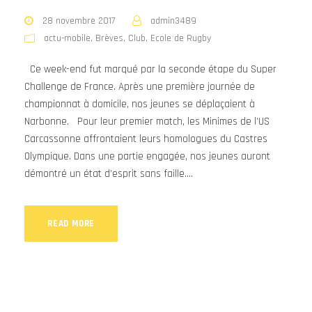
28 novembre 2017
admin3489
actu-mobile
,
Brèves
,
Club
,
Ecole de Rugby
Ce week-end fut marqué par la seconde étape du Super
Challenge de France. Après une première journée de
championnat à domicile, nos jeunes se déplaçaient à
Narbonne. Pour leur premier match, les Minimes de l’US
Carcassonne affrontaient leurs homologues du Castres
Olympique. Dans une partie engagée, nos jeunes auront
démontré un état d’esprit sans faille....
READ MORE