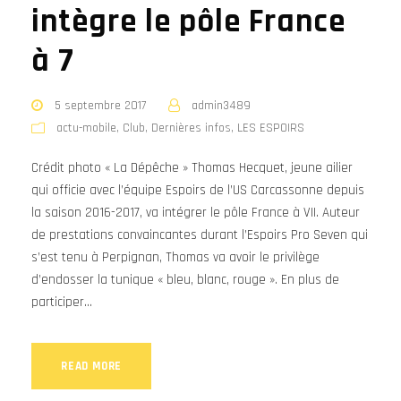
intègre le pôle France
à 7
5 septembre 2017
admin3489
actu-mobile
,
Club
,
Dernières infos
,
LES ESPOIRS
Crédit photo « La Dépêche » Thomas Hecquet, jeune ailier
qui officie avec l’équipe Espoirs de l’US Carcassonne depuis
la saison 2016-2017, va intégrer le pôle France à VII. Auteur
de prestations convaincantes durant l’Espoirs Pro Seven qui
s’est tenu à Perpignan, Thomas va avoir le privilège
d’endosser la tunique « bleu, blanc, rouge ». En plus de
participer...
READ MORE