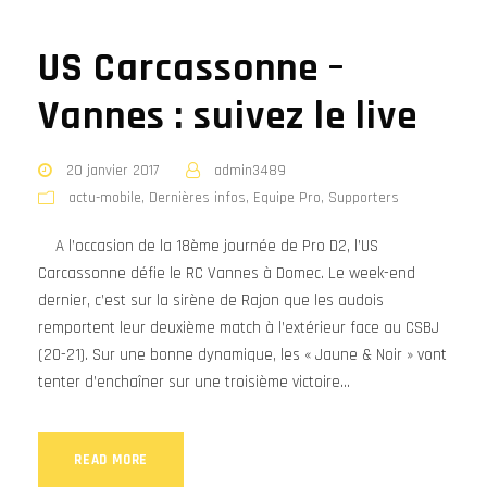
US Carcassonne –
Vannes : suivez le live
20 janvier 2017
admin3489
actu-mobile
,
Dernières infos
,
Equipe Pro
,
Supporters
A l’occasion de la 18ème journée de Pro D2, l’US
Carcassonne défie le RC Vannes à Domec. Le week-end
dernier, c’est sur la sirène de Rajon que les audois
remportent leur deuxième match à l’extérieur face au CSBJ
(20-21). Sur une bonne dynamique, les « Jaune & Noir » vont
tenter d’enchaîner sur une troisième victoire...
READ MORE