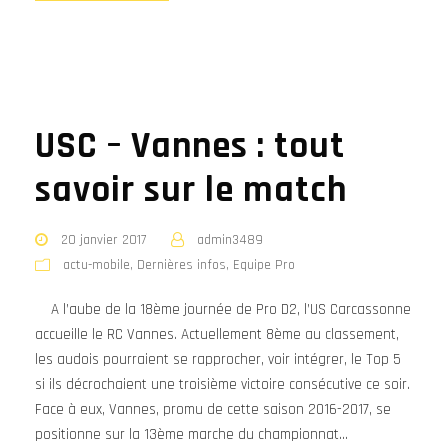
USC – Vannes : tout
savoir sur le match
20 janvier 2017
admin3489
actu-mobile
,
Dernières infos
,
Equipe Pro
A l’aube de la 18ème journée de Pro D2, l’US Carcassonne
accueille le RC Vannes. Actuellement 8ème au classement,
les audois pourraient se rapprocher, voir intégrer, le Top 5
si ils décrochaient une troisième victoire consécutive ce soir.
Face à eux, Vannes, promu de cette saison 2016-2017, se
positionne sur la 13ème marche du championnat...