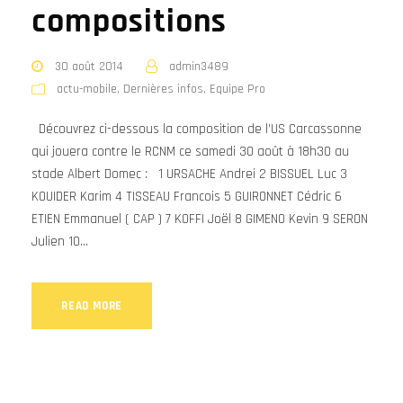
compositions
30 août 2014
admin3489
actu-mobile
,
Dernières infos
,
Equipe Pro
Découvrez ci-dessous la composition de l’US Carcassonne
qui jouera contre le RCNM ce samedi 30 août à 18h30 au
stade Albert Domec : 1 URSACHE Andrei 2 BISSUEL Luc 3
KOUIDER Karim 4 TISSEAU Francois 5 GUIRONNET Cédric 6
ETIEN Emmanuel ( CAP ) 7 KOFFI Joël 8 GIMENO Kevin 9 SERON
Julien 10...
READ MORE