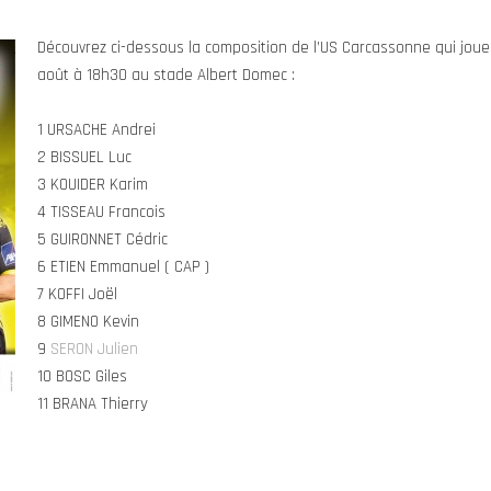
Découvrez ci-dessous la composition de l’US Carcassonne qui jou
août à 18h30 au stade Albert Domec :
1 URSACHE Andrei
2 BISSUEL Luc
3 KOUIDER Karim
4 TISSEAU Francois
5 GUIRONNET Cédric
6 ETIEN Emmanuel ( CAP )
7 KOFFI Joël
8 GIMENO Kevin
9
SERON Julien
10 BOSC Giles
11 BRANA Thierry