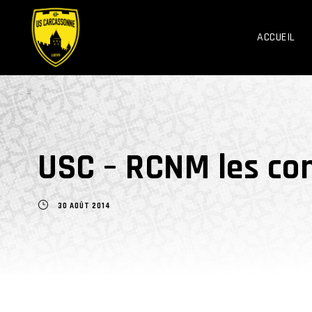
ACCUEIL
USC – RCNM les co
30 AOÛT 2014