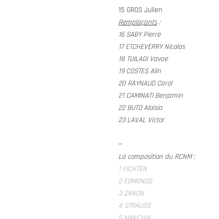
15 GROS Julien
Remplaçants
:
16 SABY Pierre
17 ETCHEVERRY Nicolas
18 TUILAGI Vavae
19 COSTES Alin
20 RAYNAUD Carol
21 CAMINATI Benjamin
22 BUTO Aloisio
23 LAVAL Victor
—
La composition du RCNM :
1 FICHTEN
2 EDMONDS
3 ZANON
4 STRAUSS
5 MANCHIA