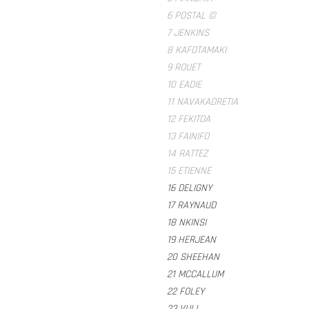
6 POSTAL ©
7 JENKINS
8 KAFOTAMAKI
9 ROUET
10 EADIE
11 NAVAKADRETIA
12 FEKITOA
13 FAINIFO
14 RATTEZ
15 ETIENNE
16 DELIGNY
17 RAYNAUD
18 NKINSI
19 HERJEAN
20 SHEEHAN
21 MCCALLUM
22 FOLEY
23 VULI