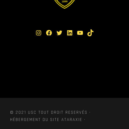
Instagram
Facebook
Twitter
LinkedIn
YouTube
TikTok
© 2021 USC TOUT DROIT RESERVÉS ·
HÉBERGEMENT DU SITE ATARAXIE ·