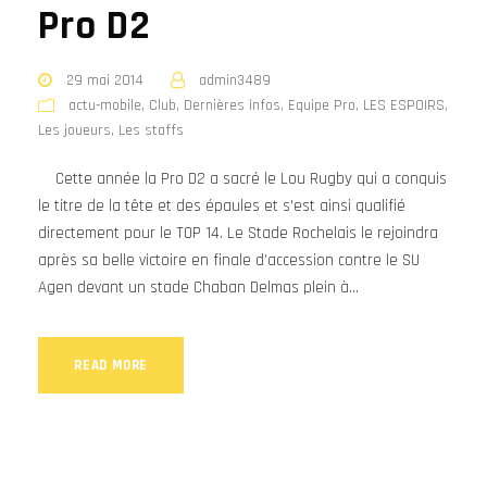
Pro D2
29 mai 2014
admin3489
actu-mobile
,
Club
,
Dernières infos
,
Equipe Pro
,
LES ESPOIRS
,
Les joueurs
,
Les staffs
Cette année la Pro D2 a sacré le Lou Rugby qui a conquis
le titre de la tête et des épaules et s’est ainsi qualifié
directement pour le TOP 14. Le Stade Rochelais le rejoindra
après sa belle victoire en finale d’accession contre le SU
Agen devant un stade Chaban Delmas plein à...
READ MORE