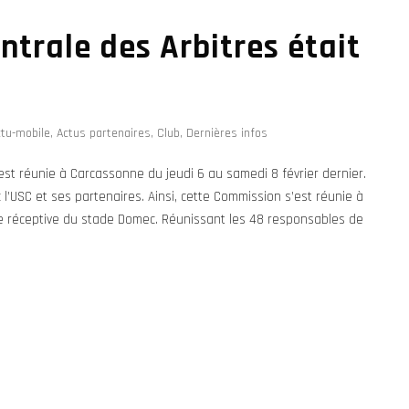
trale des Arbitres était
ctu-mobile
,
Actus partenaires
,
Club
,
Dernières infos
st réunie à Carcassonne du jeudi 6 au samedi 8 février dernier.
c l’USC et ses partenaires. Ainsi, cette Commission s’est réunie à
ure réceptive du stade Domec. Réunissant les 48 responsables de