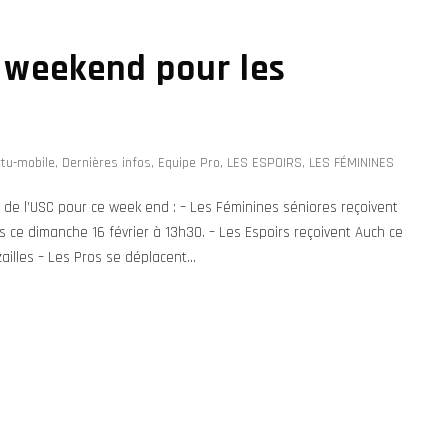
weekend pour les
ctu-mobile
,
Dernières infos
,
Equipe Pro
,
LES ESPOIRS
,
LES FÉMININES
de l’USC pour ce week end : – Les Féminines séniores reçoivent
s ce dimanche 16 février à 13h30. – Les Espoirs reçoivent Auch ce
ailles – Les Pros se déplacent...