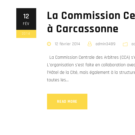
La Commission Cen
12
FÉV
à Carcassonne
2014
12 février 2014
admin3489
a
La Commission Centrale des Arbitres (CCA) s’e
L’organisation s’est faite en collaboration ave
l’Hôtel de la Cité, mais également à la struct
toutes les...
READ MORE