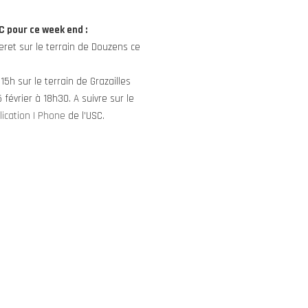
C pour ce week end :
eret sur le terrain de Douzens ce
15h sur le terrain de Grazailles
 février à 18h30. A suivre sur le
lication I Phone
de l’USC.