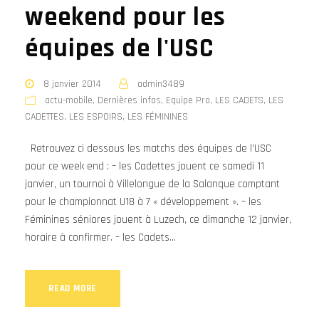
weekend pour les
équipes de l'USC
8 janvier 2014
admin3489
actu-mobile
,
Dernières infos
,
Equipe Pro
,
LES CADETS
,
LES
CADETTES
,
LES ESPOIRS
,
LES FÉMININES
Retrouvez ci dessous les matchs des équipes de l’USC
pour ce week end : – les Cadettes jouent ce samedi 11
janvier, un tournoi à Villelongue de la Salanque comptant
pour le championnat U18 à 7 « développement ». – les
Féminines séniores jouent à Luzech, ce dimanche 12 janvier,
horaire à confirmer. – les Cadets...
READ MORE