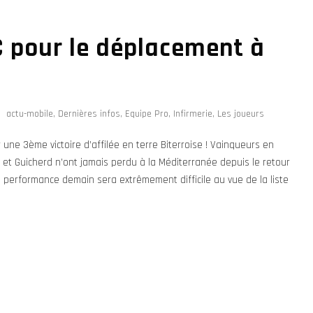
C pour le déplacement à
actu-mobile
,
Dernières infos
,
Equipe Pro
,
Infirmerie
,
Les joueurs
e 3ème victoire d’affilée en terre Biterroise ! Vainqueurs en
et Guicherd n’ont jamais perdu à la Méditerranée depuis le retour
te performance demain sera extrêmement difficile au vue de la liste