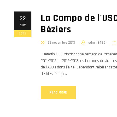
La Compo de l'US
22
NOV
Béziers
2013
22 novembre 2013
admin3489
Demain l’US Carcassonne tentera de ramener un
2011-2012 et 2012-2013 les hommes de Jaffrès 
de l’ASBH dans l’élite. Cependant réitérer cet
de blessés qui...
READ MORE