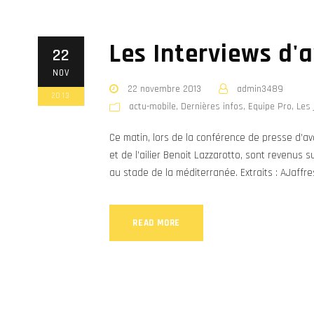
Les Interviews d'
22
NOV
22 novembre 2013
admin3489
2013
actu-mobile
,
Dernières infos
,
Equipe Pro
,
Les 
Ce matin, lors de la conférence de presse d’
et de l’ailier Benoit Lazzarotto, sont revenus 
au stade de la méditerranée. Extraits : AJaffre
READ MORE