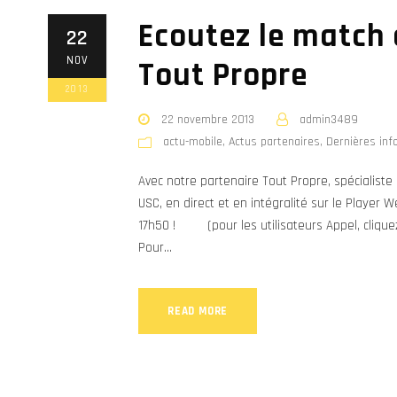
Ecoutez le match 
22
NOV
Tout Propre
2013
22 novembre 2013
admin3489
actu-mobile
,
Actus partenaires
,
Dernières inf
Avec notre partenaire Tout Propre, spécialiste
USC, en direct et en intégralité sur le Playe
17h50 ! (pour les utilisateurs Appel, cliquez
Pour...
READ MORE