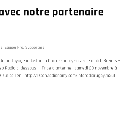
avec notre partenaire
os
,
Equipe Pro
,
Supporters
 du nettoyage industriel à Carcassonne, suivez le match Béziers –
r Web Radio ci dessous ! Prise d’antenne : samedi 23 novembre à
 sur ce lien : http://listen.radionomy.com/inforadiorugby.m3u)