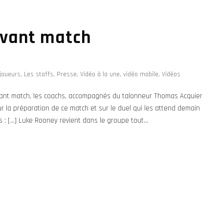
avant match
joueurs
,
Les staffs
,
Presse
,
Vidéo à la une
,
vidéo mobile
,
Vidéos
avant match, les coachs, accompagnés du talonneur Thomas Acquier
sur la préparation de ce match et sur le duel qui les attend demain
s : […] Luke Rooney revient dans le groupe tout...