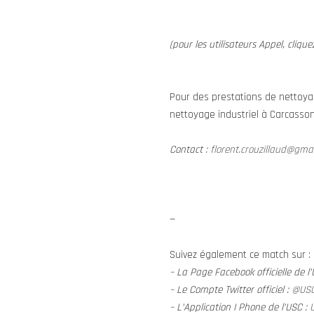
(pour les utilisateurs Appel, clique
Pour des prestations de nettoya
nettoyage industriel à Carcasson
Contact :
florent.crouzillaud@gma
—
Suivez également ce match sur :
– La Page Facebook officielle de l
– Le Compte Twitter officiel :
@US
– L’Application I Phone de l’USC :
U