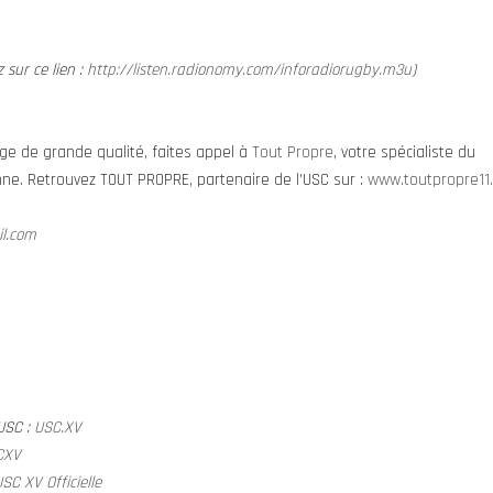
z sur ce lien :
http://listen.radionomy.com/inforadiorugby.m3u
)
ge de grande qualité, faites appel à
Tout Propre
, votre spécialiste du
ne. Retrouvez TOUT PROPRE, partenaire de l’USC sur :
www.toutpropre11
il.com
’USC :
USC.XV
CXV
SC XV Officielle