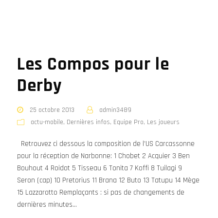
Les Compos pour le
Derby
25 octobre 2013
admin3489
actu-mobile
,
Dernières infos
,
Equipe Pro
,
Les joueurs
Retrouvez ci dessous la composition de l’US Carcassonne
pour la réception de Narbonne: 1 Chobet 2 Acquier 3 Ben
Bouhout 4 Roidot 5 Tisseau 6 Tonita 7 Koffi 8 Tuilagi 9
Seron (cap) 10 Pretorius 11 Brana 12 Buto 13 Tatupu 14 Mège
15 Lazzarotto Remplaçants : si pas de changements de
dernières minutes...