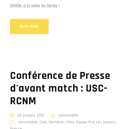
SERON, à la veille du Derby !
READ MORE
Conférence de Presse
d'avant match : USC-
RCNM
25 octobre 2013
admin3489
actu-mobile
,
Club
,
Dernières infos
,
Equipe Pro
,
Les joueurs
,
Presse