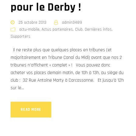
pour le Derby !
25 octobre 2013
admin3489
actu-mobile
,
Actus partenaires
,
Club
,
Dernières infos
,
Supporters
Il ne reste plus que quelques places en tribunes (et
majoritairement en Tribune Canal du Midi) avant que nos 2
tribunes n’affichent « complet » ! Vous pouvez donc
acheter vos places demain matin, de 10h à 13h, au siège du
club : 32 Rue Antoine Marty à Carcassonne. Et jusqu’à 12h
sur le...
READ MORE