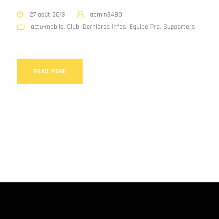
27 août 2013
admin3489
actu-mobile
,
Club
,
Dernières infos
,
Equipe Pro
,
Supporters
READ MORE