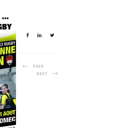
PREV
NEXT