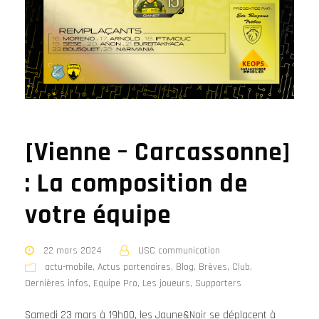
[Vienne – Carcassonne]
: La composition de
votre équipe
22 mars 2024
USC communication
actu-mobile
,
Actus partenaires
,
Blog
,
Brèves
,
Club
,
Dernières infos
,
Equipe Pro
,
Les joueurs
,
Supporters
Samedi 23 mars à 19h00, les Jaune&Noir se déplacent à