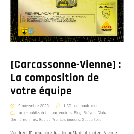
[Carcassonne-Vienne] :
La composition de
votre équipe
9 novembre 2023
USC communication
actu-mobile
,
Actus partenaires
,
Blog
,
Brèves
,
Club
,
Dernières infos
,
Equipe Pro
,
Les joueurs
,
Supporters
Vendredi 10 novembre, les Jaune&Noir affrontent Vienne