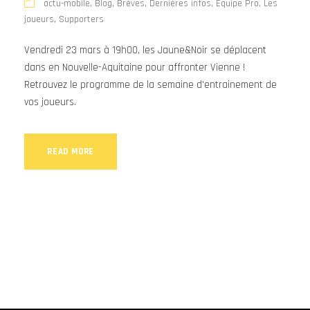
actu-mobile
,
Blog
,
Brèves
,
Dernières infos
,
Equipe Pro
,
Les
joueurs
,
Supporters
Vendredi 23 mars à 19h00, les Jaune&Noir se déplacent
dans en Nouvelle-Aquitaine pour affronter Vienne !
Retrouvez le programme de la semaine d'entrainement de
vos joueurs.
READ MORE