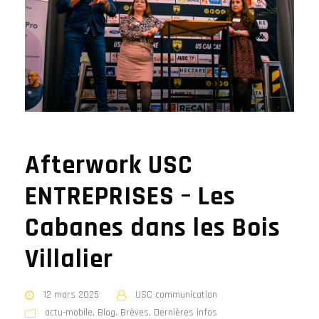
Afterwork USC
ENTREPRISES – Les
Cabanes dans les Bois
Villalier
12 mars 2025
USC communication
actu-mobile
,
Blog
,
Brèves
,
Dernières infos