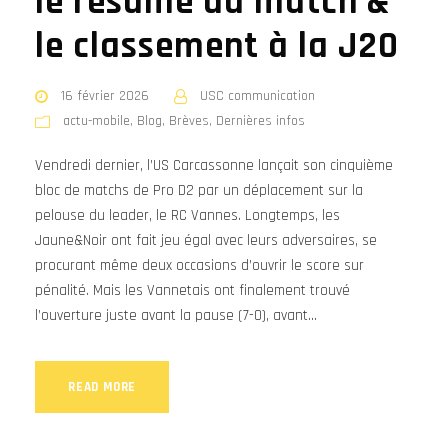
le résumé du match &
le classement à la J20
16 février 2026
USC communication
actu-mobile
,
Blog
,
Brèves
,
Dernières infos
Vendredi dernier, l’US Carcassonne lançait son cinquième
bloc de matchs de Pro D2 par un déplacement sur la
pelouse du leader, le RC Vannes. Longtemps, les
Jaune&Noir ont fait jeu égal avec leurs adversaires, se
procurant même deux occasions d’ouvrir le score sur
pénalité. Mais les Vannetais ont finalement trouvé
l’ouverture juste avant la pause (7-0), avant...
READ MORE