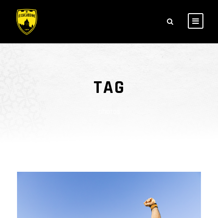
TAG
photos