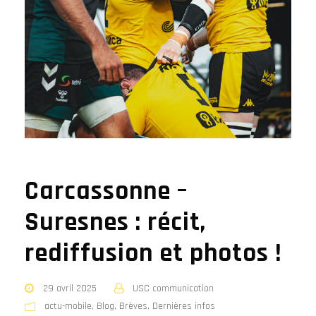
Carcassonne –
Suresnes : récit,
rediffusion et photos !
29 avril 2025
USC communication
actu-mobile
,
Blog
,
Brèves
,
Dernières infos