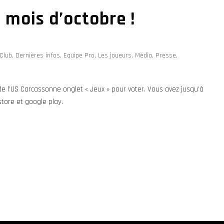
u mois d’octobre !
Club
,
Dernières infos
,
Equipe Pro
,
Les joueurs
,
Média
,
Presse
,
 de l’US Carcassonne onglet « Jeux » pour voter. Vous avez jusqu’à
store et google play.