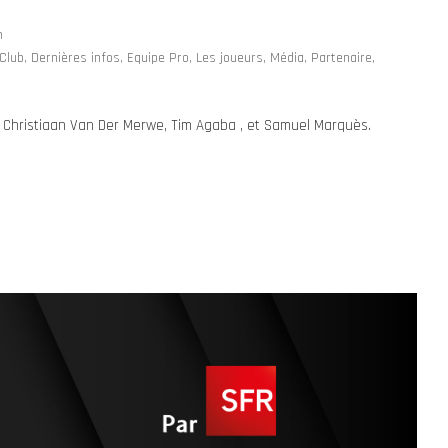
n
Club
,
Dernières infos
,
Equipe Pro
,
Les joueurs
,
Média
,
Partenaire
,
t Christiaan Van Der Merwe, Tim Agaba , et Samuel Marquès.