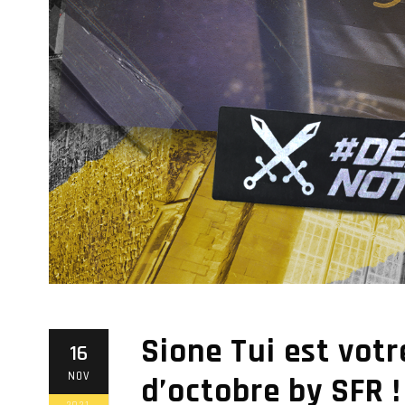
Sione Tui est vot
16
NOV
d’octobre by SFR !