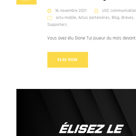
2021
16 novembre 2021
USC communicatio
actu-mobile
,
Actus partenaires
,
Blog
,
Brèves
,
Supporters
Vous avez élu Sione Tui joueur du mois devan
READ MORE