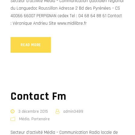
Secteur d’activité Média – Communication Quotidien régional
du Languedoc Roussillon Adresse 2 Bd des Pyrénées – CS
40066 66007 PERPIGNAN cedex Tel : 04 68 64 88 61 Contact
: Véronique Andrieu Site www.midilibre.fr
READ MORE
Contact Fm
3 décembre 2015
admin3489
Média
,
Partenaire
Secteur d’activité Média – Communication Radio locale de