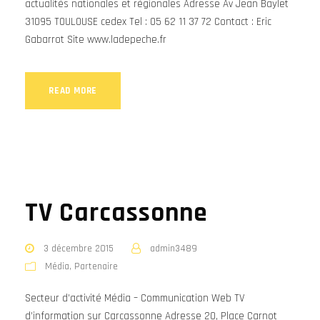
actualités nationales et régionales Adresse Av Jean Baylet
31095 TOULOUSE cedex Tel : 05 62 11 37 72 Contact : Eric
Gabarrot Site www.ladepeche.fr
READ MORE
TV Carcassonne
3 décembre 2015
admin3489
Média
,
Partenaire
Secteur d’activité Média – Communication Web TV
d’information sur Carcassonne Adresse 20, Place Carnot