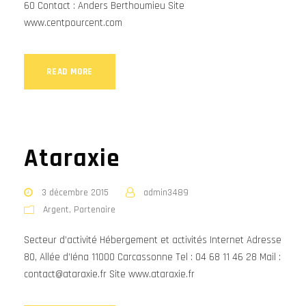
60 Contact : Anders Berthoumieu Site
www.centpourcent.com
READ MORE
Ataraxie
3 décembre 2015
admin3489
Argent
,
Partenaire
Secteur d’activité Hébergement et activités Internet Adresse
80, Allée d’Iéna 11000 Carcassonne Tel : 04 68 11 46 28 Mail :
contact@ataraxie.fr Site www.ataraxie.fr