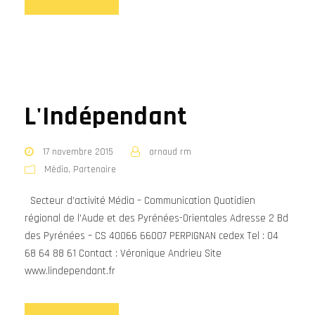
L'Indépendant
17 novembre 2015
arnaud rm
Média
,
Partenaire
Secteur d’activité Média – Communication Quotidien
régional de l’Aude et des Pyrénées-Orientales Adresse 2 Bd
des Pyrénées – CS 40066 66007 PERPIGNAN cedex Tel : 04
68 64 88 61 Contact : Véronique Andrieu Site
www.lindependant.fr