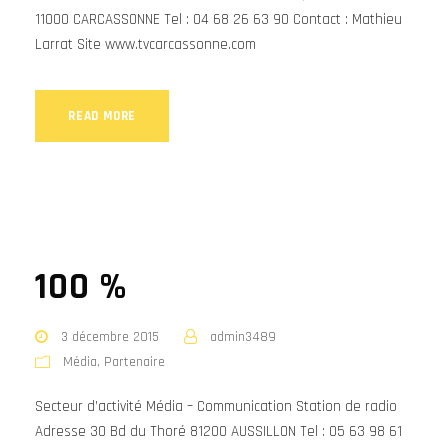
11000 CARCASSONNE Tel : 04 68 26 63 90 Contact : Mathieu
Larrat Site www.tvcarcassonne.com
READ MORE
100 %
3 décembre 2015
admin3489
Média
,
Partenaire
Secteur d’activité Média – Communication Station de radio
Adresse 30 Bd du Thoré 81200 AUSSILLON Tel : 05 63 98 61