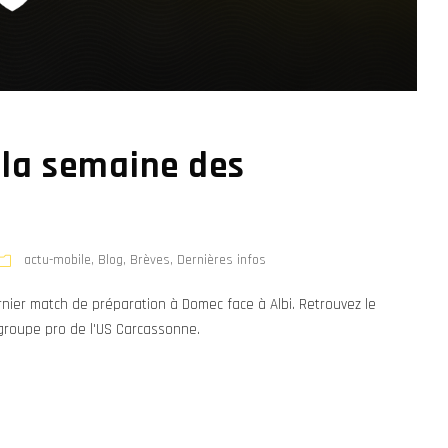
la semaine des
actu-mobile
,
Blog
,
Brèves
,
Dernières infos
rnier match de préparation à Domec face à Albi. Retrouvez le
roupe pro de l'US Carcassonne.