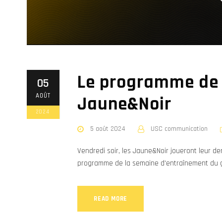
Le programme de 
05
AOÛT
Jaune&Noir
2024
5 août 2024
USC communication
Vendredi soir, les Jaune&Noir joueront leur de
programme de la semaine d'entraînement du g
READ MORE