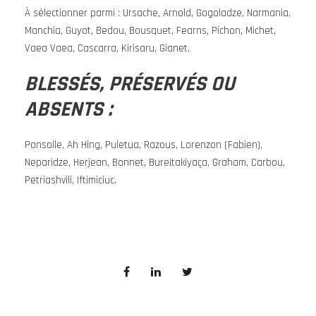
À sélectionner parmi : Ursache, Arnold, Gogoladze, Narmania,
Manchia, Guyot, Bedou, Bousquet, Fearns, Pichon, Michet,
Vaea Vaea, Cascarra, Kirisaru, Gianet.
BLESSÉS, PRÉSERVÉS OU
ABSENTS :
Ponsolle, Ah Hing, Puletua, Razous, Lorenzon (Fabien),
Neparidze, Herjean, Bonnet, Bureitakiyaça, Graham, Carbou,
Petriashvili, Iftimiciuc.