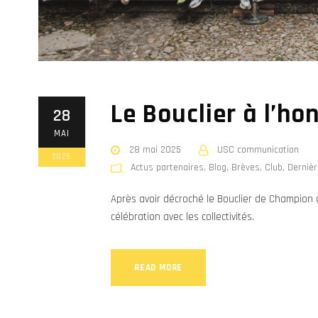
Le Bouclier à l’ho
28
MAI
28 mai 2025
USC communication
2025
Actus partenaires
,
Blog
,
Brèves
,
Club
,
Dernièr
Après avoir décroché le Bouclier de Champion 
célébration avec les collectivités.
READ MORE