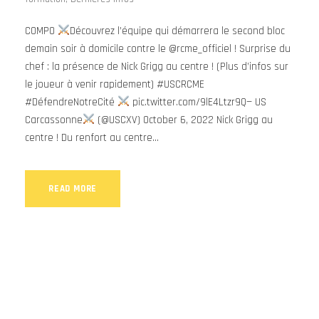
COMPO
Découvrez l’équipe qui démarrera le second bloc
demain soir à domicile contre le @rcme_officiel ! Surprise du
chef : la présence de Nick Grigg au centre ! (Plus d’infos sur
le joueur à venir rapidement) #USCRCME
#DéfendreNotreCité
pic.twitter.com/9lE4Ltzr9Q— US
Carcassonne
(@USCXV) October 6, 2022 Nick Grigg au
centre ! Du renfort au centre...
READ MORE