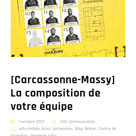
[Carcassonne-Massy]
La composition de
votre équipe
7 octobre 2022
USC communication
actu-mobile
,
Actus partenaires
,
Blog
,
Brèves
,
Centre de
formation
,
Dernières infos