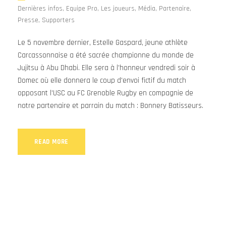
Dernières infos
,
Equipe Pro
,
Les joueurs
,
Média
,
Partenaire
,
Presse
,
Supporters
Le 5 novembre dernier, Estelle Gaspard, jeune athlète
Carcassonnaise a été sacrée championne du monde de
Jujitsu à Abu Dhabi. Elle sera à l'honneur vendredi soir à
Domec où elle donnera le coup d'envoi fictif du match
opposant l'USC au FC Grenoble Rugby en compagnie de
notre partenaire et parrain du match : Bonnery Batisseurs.
READ MORE