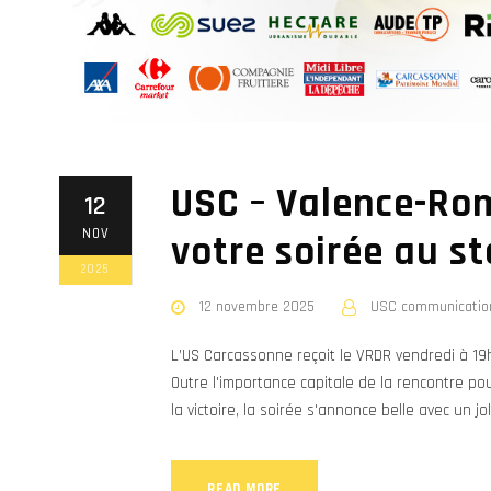
USC – Valence-Ro
12
NOV
votre soirée au st
2025
12 novembre 2025
USC communicatio
L’US Carcassonne reçoit le VRDR vendredi à 1
Outre l'importance capitale de la rencontre po
la victoire, la soirée s'annonce belle avec un j
READ MORE