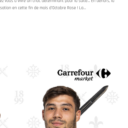
 vous à vivre un choc déterminant pour la suite... En dehors, la
sation en cette fin de mois d'Octobre Rose ! La...