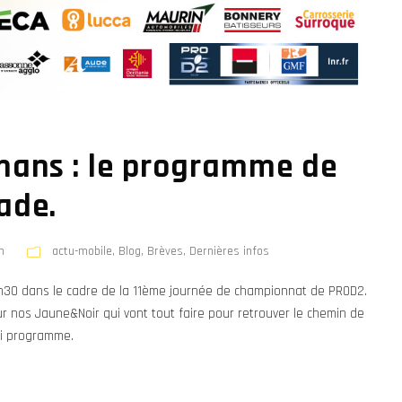
mans : le programme de
ade.
n
actu-mobile
,
Blog
,
Brèves
,
Dernières infos
9h30 dans le cadre de la 11ème journée de championnat de PROD2.
ur nos Jaune&Noir qui vont tout faire pour retrouver le chemin de
oli programme.