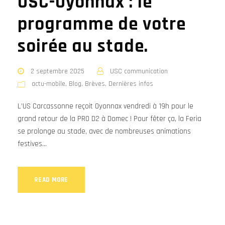
USC-Oyonnax : le
programme de votre
soirée au stade.
2 septembre 2025
USC communication
actu-mobile
,
Blog
,
Brèves
,
Dernières infos
L’US Carcassonne reçoit Oyonnax vendredi à 19h pour le
grand retour de la PRO D2 à Domec ! Pour fêter ça, la Feria
se prolonge au stade, avec de nombreuses animations
festives...
READ MORE