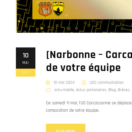
[Narbonne – Carca
10
MAI
de votre équipe
2024
10 mai 2024
USC communication
actu-mobile
,
Actus partenaires
,
Blog
,
Brèves
,
Ce samedi 11 mai, l’US Carcassonne se déplace
composition de votre équipe.
READ MORE