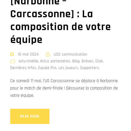
[Narbonne –
Carcassonne] : La
composition de votre
équipe
10 mai 2024
USC communication
actu-mobile
,
Actus partenaires
,
Blog
,
Brèves
,
Club
,
Dernières infos
,
Equipe Pro
,
Les joueurs
,
Supporters
Ce samedi 11 mai, l’US Carcassonne se déplace à Narbonne
pour le match de demi-finale ! Découvrez la composition de
votre équipe.
READ MORE