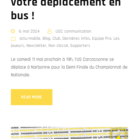
votre déplacement en
bus !
6 mai 2024
USC communication
actu-mobile
,
Blog
,
Club
,
Dernières infos
,
Equipe Pro
,
Les
joueurs
,
Newsletter
,
Non classé
,
Supporters
Le samedi 11 mai prochain à 19h, l'US Carcassonne se
déplace à Narbonne pour la Demi Finale du Championnat de
Nationale.
READ MORE