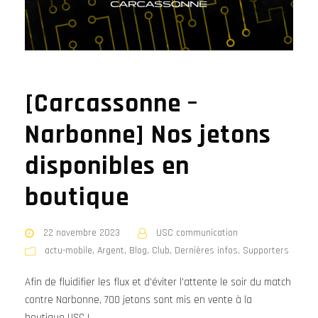
[Carcassonne –
Narbonne] Nos jetons
disponibles en
boutique
22 novembre 2023
USC communication
actu-mobile
,
Argent
,
Blog
,
Club
,
Dernières infos
,
Supporters
Afin de fluidifier les flux et d'éviter l'attente le soir du match
contre Narbonne, 700 jetons sont mis en vente à la
boutique USC !