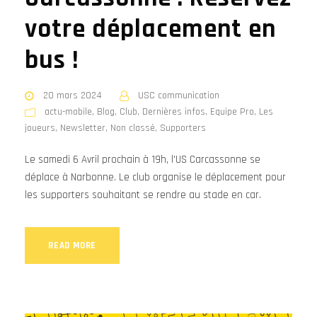
votre déplacement en
bus !
20 mars 2024
USC communication
actu-mobile
,
Blog
,
Club
,
Dernières infos
,
Equipe Pro
,
Les
joueurs
,
Newsletter
,
Non classé
,
Supporters
Le samedi 6 Avril prochain à 19h, l'US Carcassonne se
déplace à Narbonne. Le club organise le déplacement pour
les supporters souhaitant se rendre au stade en car.
READ MORE