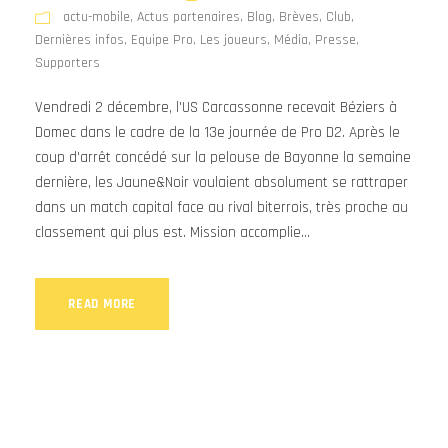
actu-mobile
,
Actus partenaires
,
Blog
,
Brèves
,
Club
,
Dernières infos
,
Equipe Pro
,
Les joueurs
,
Média
,
Presse
,
Supporters
Vendredi 2 décembre, l'US Carcassonne recevait Béziers à
Domec dans le cadre de la 13e journée de Pro D2. Après le
coup d'arrêt concédé sur la pelouse de Bayonne la semaine
dernière, les Jaune&Noir voulaient absolument se rattraper
dans un match capital face au rival biterrois, très proche au
classement qui plus est. Mission accomplie...
READ MORE