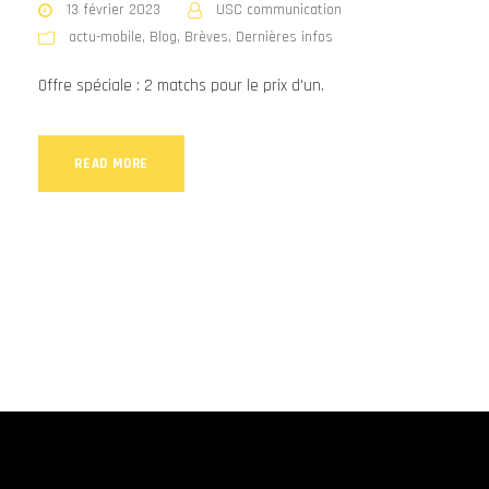
13 février 2023
USC communication
actu-mobile
,
Blog
,
Brèves
,
Dernières infos
Offre spéciale : 2 matchs pour le prix d'un.
READ MORE