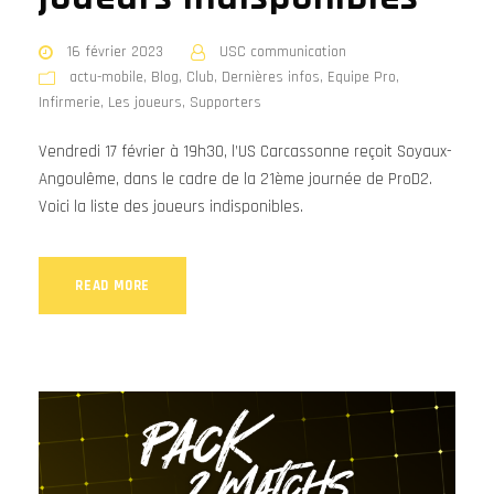
16 février 2023
USC communication
actu-mobile
,
Blog
,
Club
,
Dernières infos
,
Equipe Pro
,
Infirmerie
,
Les joueurs
,
Supporters
Vendredi 17 février à 19h30, l’US Carcassonne reçoit Soyaux-
Angoulême, dans le cadre de la 21ème journée de ProD2.
Voici la liste des joueurs indisponibles.
READ MORE