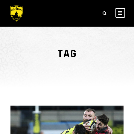
TAG
angouleme