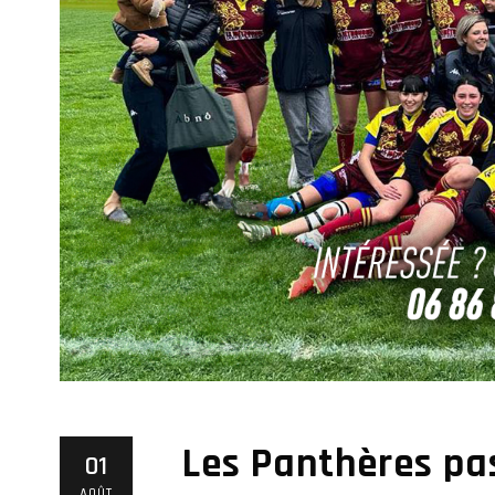
Les Panthères pas
01
AOÛT