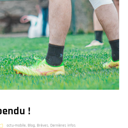
pendu !
actu-mobile
,
Blog
,
Brèves
,
Dernières infos