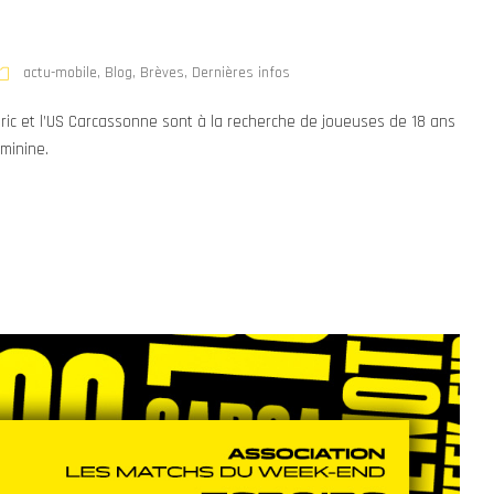
actu-mobile
,
Blog
,
Brèves
,
Dernières infos
aric et l’US Carcassonne sont à la recherche de joueuses de 18 ans
minine.