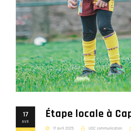
Étape locale à Ca
17
AVR
17 avril 2025
USC communication