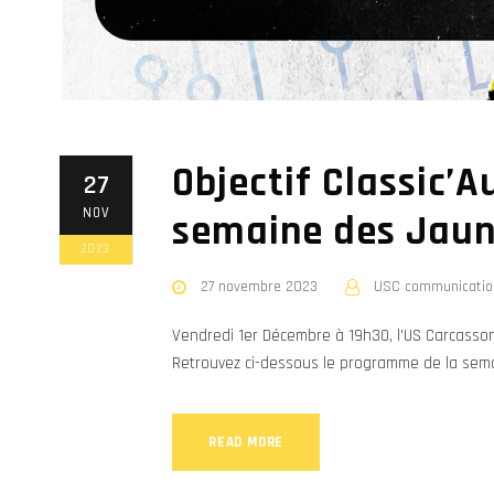
Objectif Classic’
27
NOV
semaine des Jau
2023
27 novembre 2023
USC communicatio
Vendredi 1er Décembre à 19h30, l'US Carcassonn
Retrouvez ci-dessous le programme de la sema
READ MORE