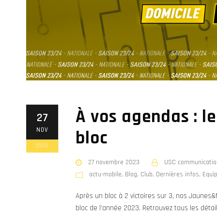
À vos agendas : l
27
NOV
bloc
2023
27 novembre 2023
USC communicatio
actu-mobile
,
Blog
,
Club
,
Dernières infos
,
Equi
Après un bloc à 2 victoires sur 3, nos Jaunes&
bloc de l'année 2023. Retrouvez tous les détai