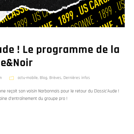
Aude ! Le programme de la
ne&Noir
n
actu-mobile
,
Blog
,
Brèves
,
Dernières infos
e reçoit son voisin Narbonnais pour le retour du Classic'Aude !
ine d'entraînement du groupe pro !