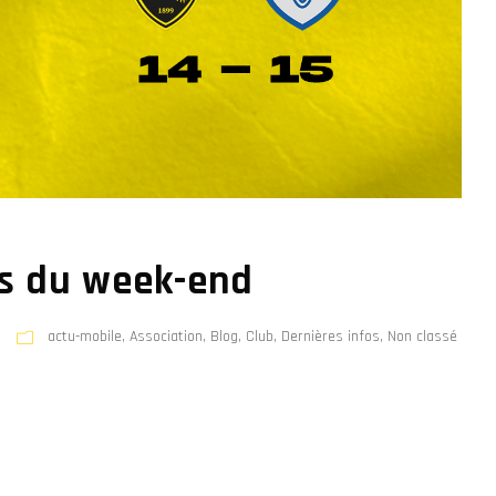
ats du week-end
actu-mobile
,
Association
,
Blog
,
Club
,
Dernières infos
,
Non classé