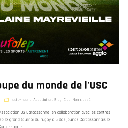
coupe du monde de l’USC
actu-mobile
,
Association
,
Blog
,
Club
,
Non classé
Association US Carcassonne, en collaboration avec les centres
se le grand tournoi du rugby à 5 des jeunes Carcassonnais le
 Carcassonne.