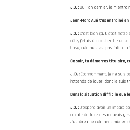
J.D. :
Oui l’an dernier, je m’entrai
Jean-Marc Aué t’as entraîné en 
J.D. :
C’est bien ça. C’était notre
côté, j’étais à la recherche de te
base, cela ne s’est pas fait car 
Ce soir, tu démarres titulaire,
J. D. :
Étonnamment, je ne suis pas
j’attends de jouer, donc je suis t
Dans la situation difficile que 
J.D. :
J’espère avoir un impact po
crainte de faire des mauvais geste
J’espère que cela nous mènera à 