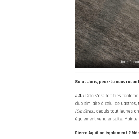
Joris Dupo
Salut Joris, peux-tu nous racont
J.D. :
Cela s’est fait très facileme
club similaire à celui de Castres
(Clavières)
, depuis tout jeunes on 
également venu ensuite. Maintena
Pierre Aguillon également ? Mêm