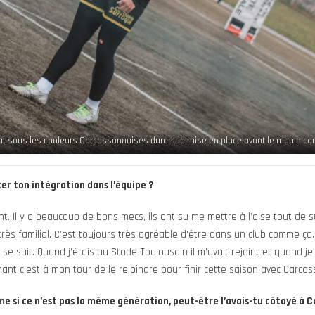
nt sous les couleurs Carcassonnaises durant la mise en place avant le match con
er ton intégration dans l’équipe ?
nt. Il y a beaucoup de bons mecs, ils ont su me mettre à l’aise tout de suit
, très familial. C’est toujours très agréable d’être dans un club comme ça
se suit. Quand j’étais au Stade Toulousain il m’avait rejoint et quand je s
nt c’est à mon tour de le rejoindre pour finir cette saison avec Carca
e si ce n’est pas la même génération, peut-être l’avais-tu côtoyé à C