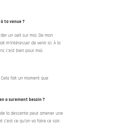
 à ta venue ?
rder un oeil sur moi. De mon
it m’intéresser de venir ici. À la
nc c’est bien pour moi.
r. Cela fait un moment que
i en a surement besoin ?
n de la descente peut amener une
t c’est ce qu’on va faire ce soir.