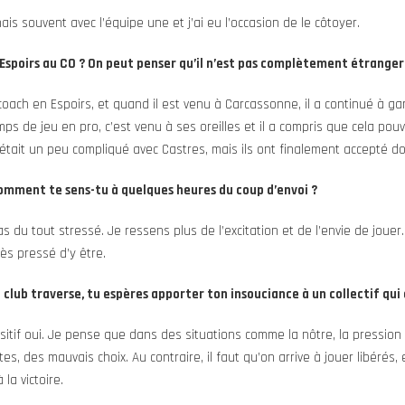
nais souvent avec l’équipe une et j’ai eu l’occasion de le côtoyer.
Espoirs au CO ? On peut penser qu’il n’est pas complètement étranger
 coach en Espoirs, et quand il est venu à Carcassonne, il a continué à ga
mps de jeu en pro, c’est venu à ses oreilles et il a compris que cela pouva
c’était un peu compliqué avec Castres, mais ils ont finalement accepté do
 comment te sens-tu à quelques heures du coup d’envoi ?
 du tout stressé. Je ressens plus de l’excitation et de l’envie de joue
rès pressé d’y être.
le club traverse, tu espères apporter ton insouciance à un collectif qu
sitif oui. Je pense que dans des situations comme la nôtre, la pressio
s, des mauvais choix. Au contraire, il faut qu’on arrive à jouer libérés, e
la victoire.