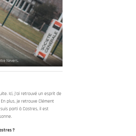
tre Nevers.
e. Ici, j’ai retrouvé un esprit de
. En plus, je retrouve Clément
uis parti à Castres, il est
ssonne.
astres ?