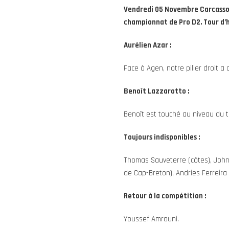
Vendredi 05 Novembre Carcassonn
championnat de Pro D2. Tour d’h
Aurélien Azar :
Face à Agen, notre pilier droit a
Benoît Lazzarotto :
Benoît est touché au niveau du te
Toujours indisponibles :
Thomas Sauveterre (côtes), John
de Cap-Breton), Andries Ferreira
Retour à la compétition :
Youssef Amrouni.