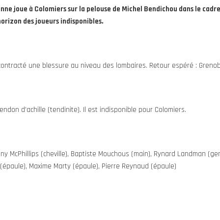
e joue à Colomiers sur la pelouse de Michel Bendichou dans le cadre 
orizon des joueurs indisponibles.
 contracté une blessure au niveau des lombaires. Retour espéré : Grenobl
ndon d’achille (tendinite). Il est indisponible pour Colomiers.
ny McPhillips (cheville), Baptiste Mouchous (main), Rynard Landman (g
 (épaule), Maxime Marty (épaule), Pierre Reynaud (épaule)