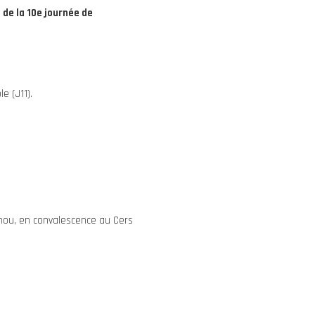
de la 10e journée de
e (J11).
enou, en convalescence au Cers