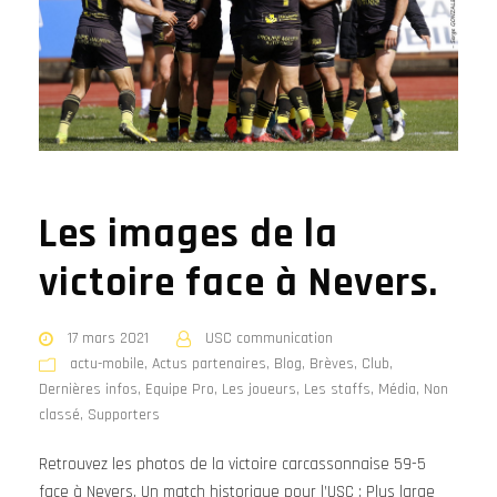
Les images de la
victoire face à Nevers.
17 mars 2021
USC communication
actu-mobile
,
Actus partenaires
,
Blog
,
Brèves
,
Club
,
Dernières infos
,
Equipe Pro
,
Les joueurs
,
Les staffs
,
Média
,
Non
classé
,
Supporters
Retrouvez les photos de la victoire carcassonnaise 59-5
face à Nevers. Un match historique pour l’USC : Plus large