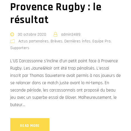
Provence Rugby : le
résultat
30 octobre 2020
admin3489
Actus partenaires
,
Brèves
,
Dernières infos
,
Equipe Pro
,
Supporters
L’US Carcassonne s’incline d’un petit point face à Provence
Rugby. Les Jaune&Noir ont été trop pénalisés. L’essai
inscrit par Thomas Sauveterre avait permis à nos joueurs de
se relancer dans ce match juste avant la mi-temps. En
seconde période, les carcassonnais ont proposé du beau
jeu avec un superbe essai de Glover. Malheureusement, le
buteur...
READ MORE