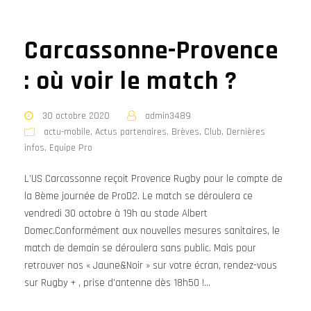
Carcassonne-Provence
: où voir le match ?
30 octobre 2020
admin3489
actu-mobile
,
Actus partenaires
,
Brèves
,
Club
,
Dernières
infos
,
Equipe Pro
L’US Carcassonne reçoit Provence Rugby pour le compte de
la 8ème journée de ProD2. Le match se déroulera ce
vendredi 30 octobre à 19h au stade Albert
Domec.Conformément aux nouvelles mesures sanitaires, le
match de demain se déroulera sans public. Mais pour
retrouver nos « Jaune&Noir » sur votre écran, rendez-vous
sur Rugby + , prise d’antenne dès 18h50 !...