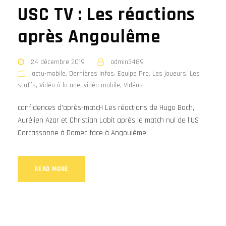
USC TV : Les réactions
après Angoulême
24 décembre 2019
admin3489
actu-mobile
,
Dernières infos
,
Equipe Pro
,
Les joueurs
,
Les
staffs
,
Vidéo à la une
,
vidéo mobile
,
Vidéos
confidences d’après-matcH Les réactions de Hugo Bach,
Aurélien Azar et Christian Labit après le match nul de l’US
Carcassonne à Domec face à Angoulême.
READ MORE