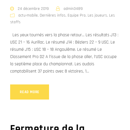
24 décembre 2019
admin3489
actu-mobile
,
Dernières infos
,
Equipe Pro
,
Les joueurs
,
Les
staffs
Les yeux tournés vers la phase retour… Les résultats J13 :
USC 21 – 16 Aurillac. Le résumé J14 : Béziers 22 – 9 USC. Le
résumé J15 : USC 18 – 18 Angoulême. Le résumé Le
Classement Pro D2 A l’issue de la phase aller, l’USC occupe
la septième place du championnat. Les audois
comptabilisent 37 points avec 8 victoires, 1...
READ MORE
Fermeture de la