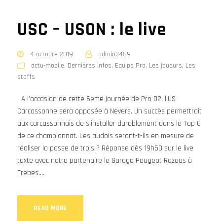
USC – USON : le live
4 octobre 2019
admin3489
actu-mobile
,
Dernières infos
,
Equipe Pro
,
Les joueurs
,
Les
staffs
A l’occasion de cette 6ème journée de Pro D2, l’US
Carcassonne sera opposée à Nevers. Un succès permettrait
aux carcassonnais de s’installer durablement dans le Top 6
de ce championnat. Les audois seront-t-ils en mesure de
réaliser la passe de trois ? Réponse dès 19h50 sur le live
texte avec notre partenaire le Garage Peugeot Razous à
Trèbes....
READ MORE