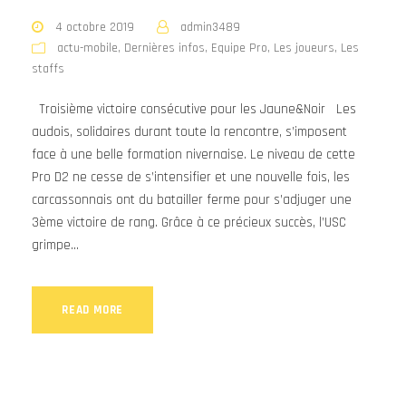
4 octobre 2019
admin3489
actu-mobile
,
Dernières infos
,
Equipe Pro
,
Les joueurs
,
Les
staffs
Troisième victoire consécutive pour les Jaune&Noir Les
audois, solidaires durant toute la rencontre, s’imposent
face à une belle formation nivernaise. Le niveau de cette
Pro D2 ne cesse de s’intensifier et une nouvelle fois, les
carcassonnais ont du batailler ferme pour s’adjuger une
3ème victoire de rang. Grâce à ce précieux succès, l’USC
grimpe...
READ MORE