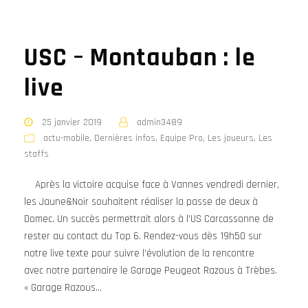
USC – Montauban : le
live
25 janvier 2019
admin3489
actu-mobile
,
Dernières infos
,
Equipe Pro
,
Les joueurs
,
Les
staffs
Après la victoire acquise face à Vannes vendredi dernier,
les Jaune&Noir souhaitent réaliser la passe de deux à
Domec. Un succès permettrait alors à l’US Carcassonne de
rester au contact du Top 6. Rendez-vous dès 19h50 sur
notre live texte pour suivre l’évolution de la rencontre
avec notre partenaire le Garage Peugeot Razous à Trèbes.
« Garage Razous...