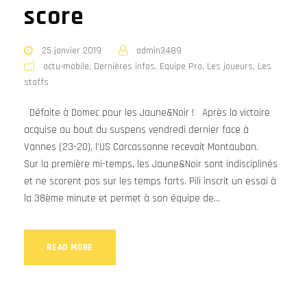
score
25 janvier 2019
admin3489
actu-mobile
,
Dernières infos
,
Equipe Pro
,
Les joueurs
,
Les
staffs
Défaite à Domec pour les Jaune&Noir ! Après la victoire
acquise au bout du suspens vendredi dernier face à
Vannes (23-20), l’US Carcassonne recevait Montauban.
Sur la première mi-temps, les Jaune&Noir sont indisciplinés
et ne scorent pas sur les temps forts. Pili inscrit un essai à
la 38ème minute et permet à son équipe de...
READ MORE