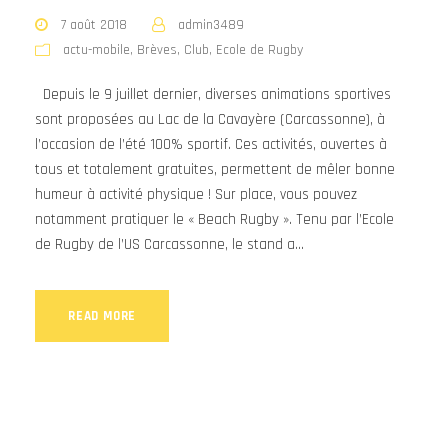
7 août 2018
admin3489
actu-mobile
,
Brèves
,
Club
,
Ecole de Rugby
Depuis le 9 juillet dernier, diverses animations sportives
sont proposées au Lac de la Cavayère (Carcassonne), à
l’occasion de l’été 100% sportif. Ces activités, ouvertes à
tous et totalement gratuites, permettent de mêler bonne
humeur à activité physique ! Sur place, vous pouvez
notamment pratiquer le « Beach Rugby ». Tenu par l’Ecole
de Rugby de l’US Carcassonne, le stand a...
READ MORE