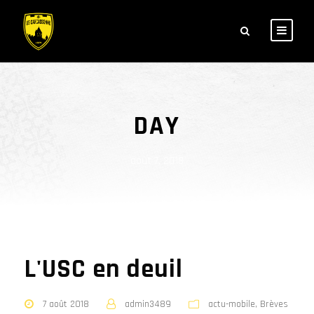
DAY
août 7, 2018
L'USC en deuil
7 août 2018
admin3489
actu-mobile
,
Brèves