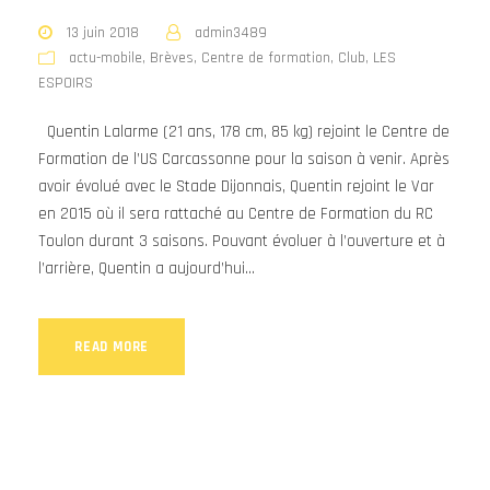
13 juin 2018
admin3489
actu-mobile
,
Brèves
,
Centre de formation
,
Club
,
LES
ESPOIRS
Quentin Lalarme (21 ans, 178 cm, 85 kg) rejoint le Centre de
Formation de l’US Carcassonne pour la saison à venir. Après
avoir évolué avec le Stade Dijonnais, Quentin rejoint le Var
en 2015 où il sera rattaché au Centre de Formation du RC
Toulon durant 3 saisons. Pouvant évoluer à l’ouverture et à
l’arrière, Quentin a aujourd’hui...
READ MORE